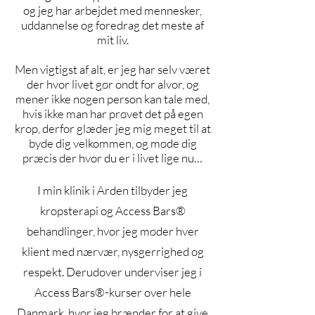
og jeg har arbejdet med mennesker,
uddannelse og foredrag det meste af
mit liv.
Men vigtigst af alt, er jeg har selv været
der hvor livet gør ondt for alvor, og
mener ikke nogen person kan tale med,
hvis ikke man har prøvet det på egen
krop, derfor glæder jeg mig meget til at
byde dig velkommen, og møde dig
præcis der hvor du er i livet lige nu…
I min klinik i Arden tilbyder jeg
kropsterapi og Access Bars®
behandlinger, hvor jeg møder hver
klient med nærvær, nysgerrighed og
respekt. Derudover underviser jeg i
Access Bars®-kurser over hele
Danmark, hvor jeg brænder for at give