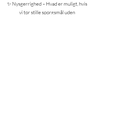
✨ Nysgerrighed – Hvad er muligt, hvis
vi tør stille spørgsmål uden
forudfattede svar?
Jeg er altid åben for sparring og
samarbejder – send mig en besked, hvis
du vil vide mere!
Jeg ser frem til at byde dig velkommen
John Mørch
-Buddhas ro