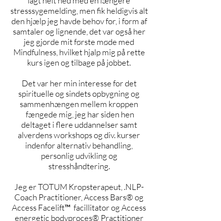
lagt helt ned med en længere
stresssygemelding, men fik heldigvis alt
den hjælp jeg havde behov for, i form af
samtaler og lignende, det var også her
jeg gjorde mit første møde med
Mindfulness, hvilket hjalp mig på rette
kurs igen og tilbage på jobbet.
Det var her min interesse for det
spirituelle og sindets opbygning og
sammenhængen mellem kroppen
fængede mig, jeg har siden hen
deltaget i flere uddannelser samt
alverdens workshops og div. kurser
indenfor alternativ behandling,
personlig udvikling og
stresshåndtering.
Jeg er TOTUM Kropsterapeut, .NLP-
Coach Practitioner, Access Bars® og
Access Facelift™ facillitator og Access
energetic bodyproces® Practitioner